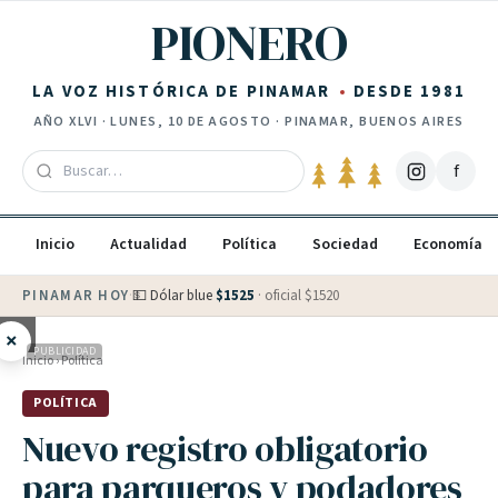
Saltar al contenido
PIONERO
LA VOZ HISTÓRICA DE PINAMAR
DESDE 1981
AÑO
XLVI
·
LUNES, 10 DE AGOSTO
· PINAMAR, BUENOS AIRES
f
Inicio
Actualidad
Política
Sociedad
Economía
PINAMAR HOY
·
💵 Dólar blue
$
1525
· oficial $
1520
×
PUBLICIDAD
Inicio
›
Política
POLÍTICA
Nuevo registro obligatorio
para parqueros y podadores