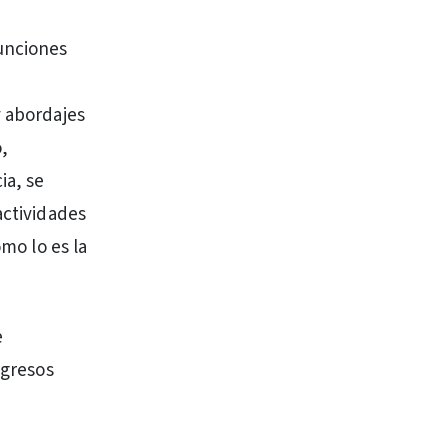
unciones
y abordajes
o,
ia, se
actividades
omo lo es la
e
ngresos