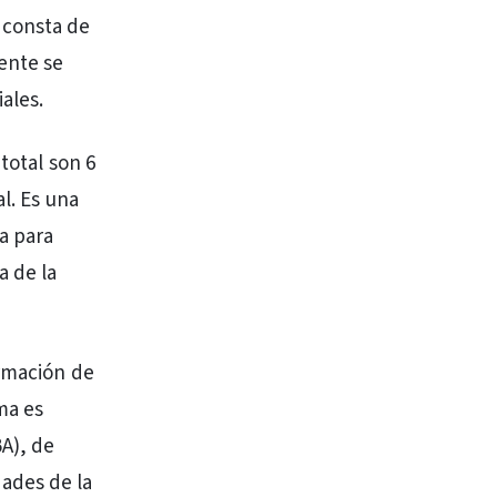
 consta de
mente se
ales.
total son 6
l. Es una
a para
a de la
ormación de
ma es
BA), de
ades de la