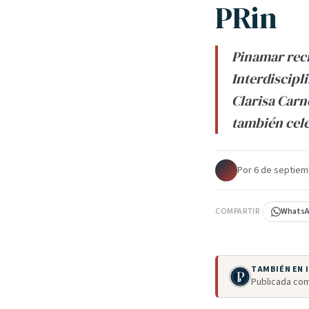
PRin
Pinamar reci
Interdiscipl
Clarisa Carn
también cele
Por
·
6 de septiem
COMPARTIR
Whats
TAMBIÉN EN
Publicada com