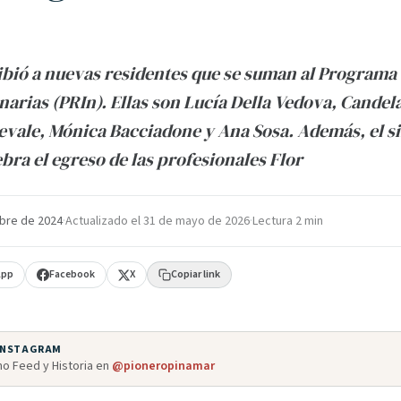
bió a nuevas residentes que se suman al Programa
inarias (PRIn). Ellas son Lucía Della Vedova, Candel
evale, Mónica Bacciadone y Ana Sosa. Además, el s
bra el egreso de las profesionales Flor
bre de 2024
·
Actualizado el
31 de mayo de 2026
·
Lectura 2 min
App
Facebook
X
Copiar link
 INSTAGRAM
o Feed y Historia en
@pioneropinamar