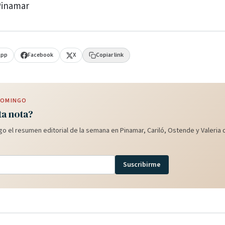
Pinamar
App
Facebook
X
Copiar link
 DOMINGO
ta nota?
o el resumen editorial de la semana en Pinamar, Cariló, Ostende y Valeria d
Suscribirme