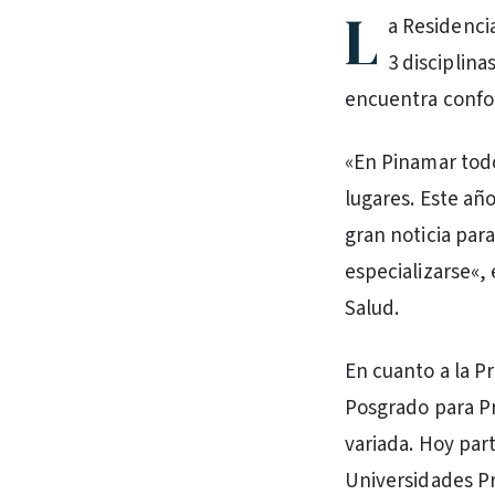
L
a Residenci
3 disciplina
encuentra confor
«En Pinamar todos
lugares. Este año
gran noticia par
especializarse«,
Salud.
En cuanto a la P
Posgrado para Pro
variada. Hoy par
Universidades P