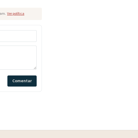
pam.
Ver política
Comentar