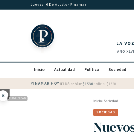
Saltar al contenido
Jueves, 6 De Agosto
· Pinamar
LA VO
AÑO
XLV
Inicio
Actualidad
Política
Sociedad
PINAMAR HOY
·
💵 Dólar blue
$
1530
· oficial $
1520
×
PUBLICIDAD
Inicio
›
Sociedad
SOCIEDAD
Nuevos