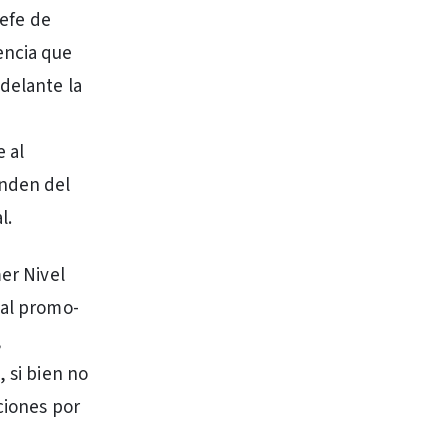
Jefe de
encia que
adelante la
 al
enden del
l.
mer Nivel
ial promo-
,
 si bien no
ciones por