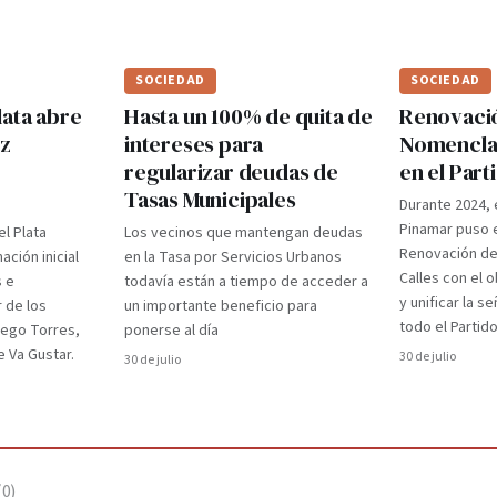
SOCIEDAD
SOCIEDAD
lata abre
Hasta un 100% de quita de
Renovaci
ez
intereses para
Nomenclad
regularizar deudas de
en el Par
Tasas Municipales
Durante 2024, 
Pinamar puso e
el Plata
Los vecinos que mantengan deudas
Renovación d
ción inicial
en la Tasa por Servicios Urbanos
Calles con el 
s e
todavía están a tiempo de acceder a
y unificar la s
r de los
un importante beneficio para
todo el Partido
iego Torres,
ponerse al día
 Va Gustar.
30 de julio
30 de julio
(
0
)