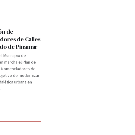
ón de
ores de Calles
tido de Pinamar
el Municipio de
n marcha el Plan de
e Nomencladores de
objetivo de modernizar
eñalética urbana en
.