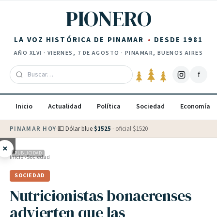
Saltar al contenido
PIONERO
LA VOZ HISTÓRICA DE PINAMAR
DESDE 1981
AÑO
XLVI
·
VIERNES, 7 DE AGOSTO
· PINAMAR, BUENOS AIRES
f
Inicio
Actualidad
Política
Sociedad
Economía
PINAMAR HOY
·
💵 Dólar blue
$
1525
· oficial $
1520
×
PUBLICIDAD
Inicio
›
Sociedad
SOCIEDAD
Nutricionistas bonaerenses
advierten que las