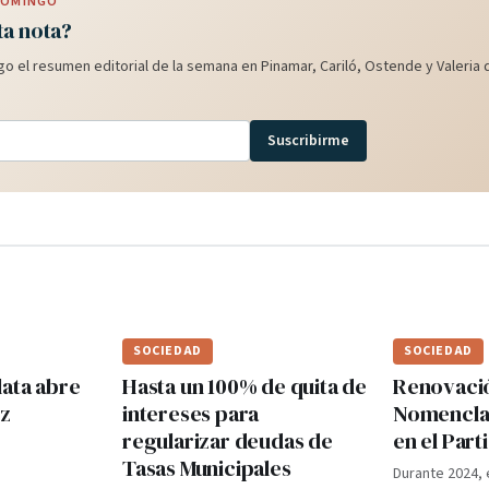
 DOMINGO
ta nota?
o el resumen editorial de la semana en Pinamar, Cariló, Ostende y Valeria d
Suscribirme
SOCIEDAD
SOCIEDAD
lata abre
Hasta un 100% de quita de
Renovaci
ez
intereses para
Nomenclad
regularizar deudas de
en el Par
Tasas Municipales
Durante 2024, 