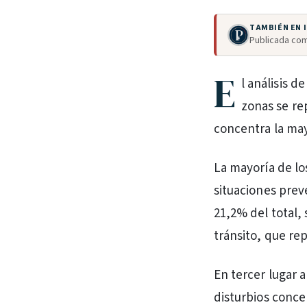
TAMBIÉN EN
Publicada com
E
l análisis 
zonas se re
concentra la may
La mayoría de lo
situaciones prev
21,2% del total,
tránsito, que re
En tercer lugar a
disturbios conce