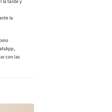
 la tarde y
nte la
como
hatsApp,
ar con las