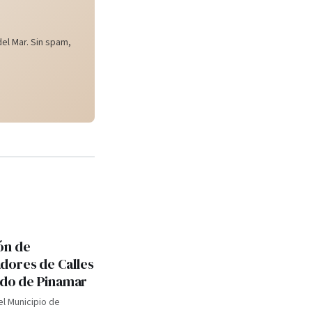
el Mar. Sin spam,
ón de
ores de Calles
tido de Pinamar
el Municipio de