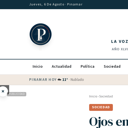
Saltar al contenido
Jueves, 6 De Agosto
· Pinamar
LA VO
AÑO
XLV
Inicio
Actualidad
Política
Sociedad
PINAMAR HOY
·
💵 Dólar blue
$
1540
· oficial $
1520
×
PUBLICIDAD
Inicio
›
Sociedad
SOCIEDAD
Ojos en