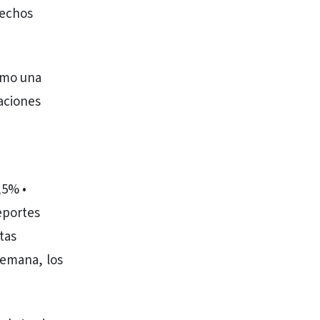
hechos
omo una
aciones
,5% •
eportes
tas
semana, los