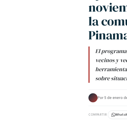
noviem
la com
Pinam
El programa 
vecinos y ve
herramienta 
sobre situac
Por
·
5 de enero d
COMPARTIR
Whats