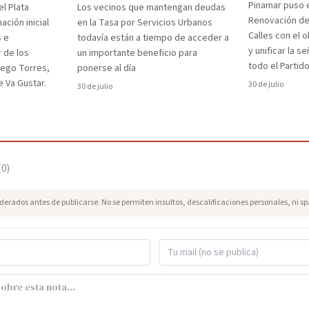
Pinamar puso e
el Plata
Los vecinos que mantengan deudas
Renovación d
ción inicial
en la Tasa por Servicios Urbanos
Calles con el 
s e
todavía están a tiempo de acceder a
y unificar la s
r de los
un importante beneficio para
todo el Partido
iego Torres,
ponerse al día
 Va Gustar.
30 de julio
30 de julio
(
0
)
erados antes de publicarse. No se permiten insultos, descalificaciones personales, ni s