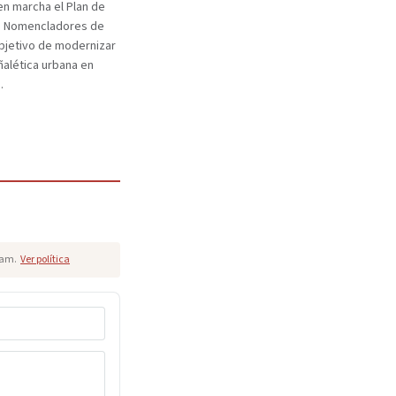
n marcha el Plan de
e Nomencladores de
objetivo de modernizar
eñalética urbana en
.
pam.
Ver política