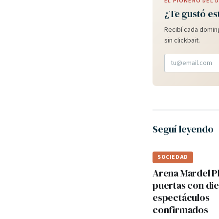
EL PIONERO DEL
¿Te gustó es
Recibí cada doming
sin clickbait.
Seguí leyendo
SOCIEDAD
Arena Mardel P
puertas con di
espectáculos
confirmados