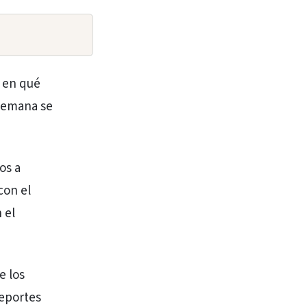
, en qué
 semana se
os a
con el
 el
e los
reportes