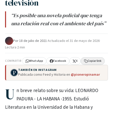
televisión
“Es posible una novela policial que tenga
una relación real con el ambiente del país”
Por
·
18 de julio de 2021
·
Actualizado el
31 de mayo de 2026
·
Lectura 2 min
COMPARTIR
WhatsApp
Facebook
X
Copiar link
TAMBIÉN EN INSTAGRAM
Publicada como Feed y Historia en
@pioneropinamar
U
n breve relato sobre su vida: LEONARDO
PADURA - LA HABANA -1955. Estudió
Literatura en la Universidad de la Habana y