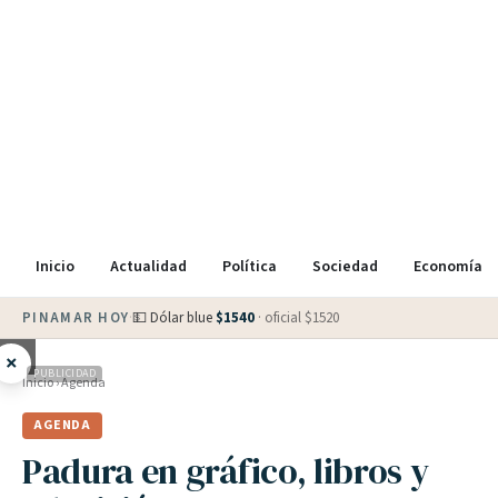
Inicio
Actualidad
Política
Sociedad
Economía
PINAMAR HOY
·
💵 Dólar blue
$
1540
· oficial $
1520
×
PUBLICIDAD
Inicio
›
Agenda
AGENDA
Padura en gráfico, libros y