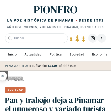
Saltar al contenido
PIONERO
LA VOZ HISTÓRICA DE PINAMAR
DESDE 1981
AÑO
XLVI
·
VIERNES, 7 DE AGOSTO
· PINAMAR, BUENOS AIRES
f
Inicio
Actualidad
Política
Sociedad
Economía
PINAMAR HOY
·
💵 Dólar blue
$
1530
· oficial $
1520
×
PUBLICIDAD
Inicio
›
Sociedad
SOCIEDAD
Pan y trabajo deja a Pinamar
el numeroso y variado turista