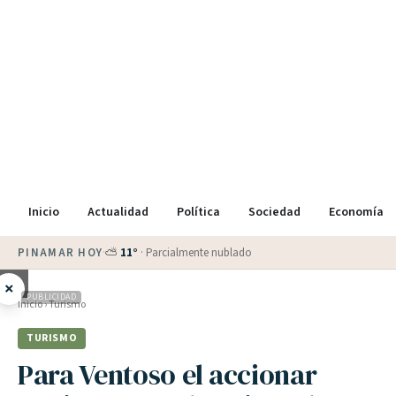
Inicio
Actualidad
Política
Sociedad
Economía
PINAMAR HOY
·
💵 Dólar blue
$
1525
· oficial $
1520
×
PUBLICIDAD
Inicio
›
Turismo
TURISMO
Para Ventoso el accionar