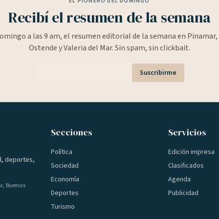
EL PIONERO DEL DOMINGO
Recibí el resumen de la semana
omingo a las 9 am, el resumen editorial de la semana en Pinamar, 
Ostende y Valeria del Mar. Sin spam, sin clickbait.
Suscribirme
Secciones
Servicios
Política
Edición impresa
d, deportes,
Sociedad
Clasificados
Economía
Agenda
ar, Buenos
Deportes
Publicidad
Turismo