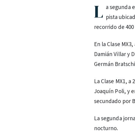
L
a segunda e
pista ubica
recorrido de 400
En la Clase MX3,
Damián Villar y D
Germán Bratschi
La Clase MX1, a 
Joaquín Poli, y e
secundado por Be
La segunda jorna
nocturno.