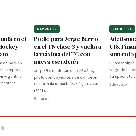
DEPORTES
DEPORTES
unfa en el
Podio para Jorge Barrio
Atletismo
 Hockey
en el TN clase 3 y vuelta a
U18, Pina
dam
la máxima del TC con
sumando 
nueva escudería
ra de hockey
Pinamar sigue
gró campeona
luego de haber
Jorge Barrio de tan solo 22 años,
ón Argentina
Campeonato su
piloto con trayectoria de campeón
d Masters
en Fórmula Renault (2021) y TC2000
3 de agosto
(2021).
5 de agosto
(
0
)