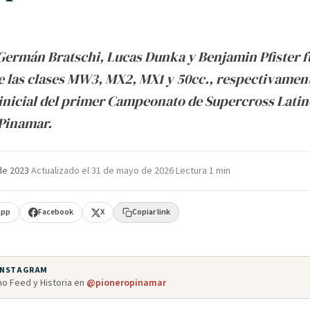
 Germán Bratschi, Lucas Dunka y Benjamin Pfister f
 las clases MW3, MX2, MX1 y 50cc., respectivamen
 inicial del primer Campeonato de Supercross Lat
 Pinamar.
de 2023
·
Actualizado el
31 de mayo de 2026
·
Lectura 1 min
App
Facebook
X
Copiar link
 INSTAGRAM
o Feed y Historia en
@pioneropinamar