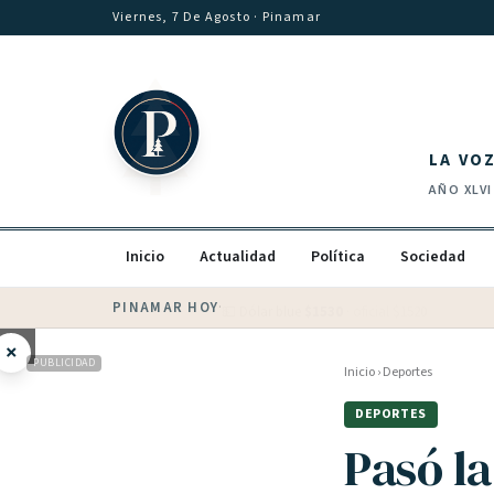
Saltar al contenido
Viernes, 7 De Agosto
· Pinamar
LA VO
AÑO
XLVI
Inicio
Actualidad
Política
Sociedad
PINAMAR HOY
·
💵 Dólar blue
$
1530
· oficial $
1520
×
PUBLICIDAD
Inicio
›
Deportes
DEPORTES
Pasó l