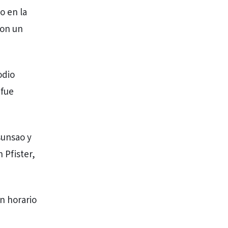
o en la
con un
odio
 fue
sunsao y
 Pfister,
n horario