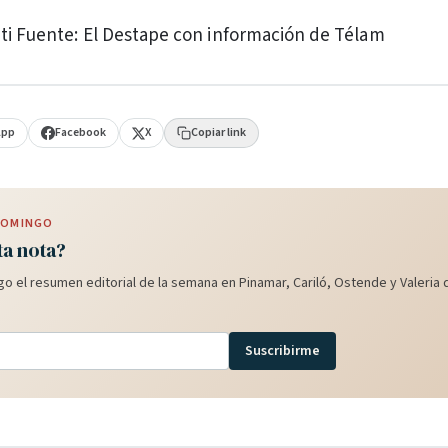
nti Fuente: El Destape con información de Télam
App
Facebook
X
Copiar link
 DOMINGO
ta nota?
o el resumen editorial de la semana en Pinamar, Cariló, Ostende y Valeria d
Suscribirme