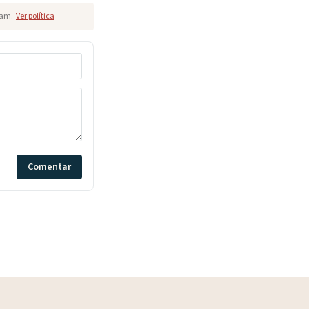
pam.
Ver política
Comentar