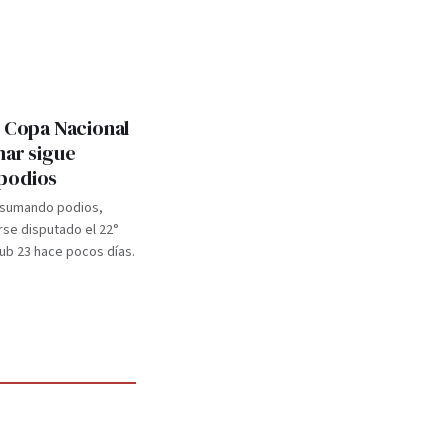
: Copa Nacional
mar sigue
podios
 sumando podios,
se disputado el 22°
b 23 hace pocos días.