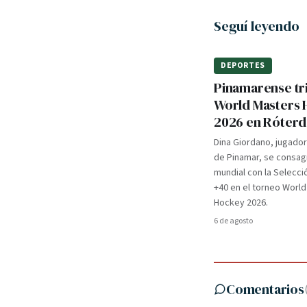
Seguí leyendo
DEPORTES
Pinamarense tri
World Masters
2026 en Róter
Dina Giordano, jugado
de Pinamar, se consa
mundial con la Selecci
+40 en el torneo Worl
Hockey 2026.
6 de agosto
Comentarios