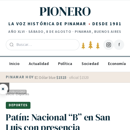
Saltar al contenido
PIONERO
LA VOZ HISTÓRICA DE PINAMAR
DESDE 1981
AÑO
XLVI
·
SÁBADO, 8 DE AGOSTO
· PINAMAR, BUENOS AIRES
f
Inicio
Actualidad
Política
Sociedad
Economía
PINAMAR HOY
·
💵 Dólar blue
$
1525
· oficial $
1520
×
PUBLICIDAD
Inicio
›
Deportes
DEPORTES
Patín: Nacional “B” en San
Luis con presencia