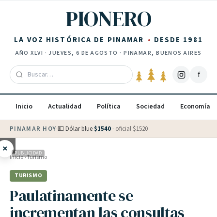
Saltar al contenido
PIONERO
LA VOZ HISTÓRICA DE PINAMAR
DESDE 1981
AÑO
XLVI
·
JUEVES, 6 DE AGOSTO
· PINAMAR, BUENOS AIRES
f
Inicio
Actualidad
Política
Sociedad
Economía
PINAMAR HOY
·
💵 Dólar blue
$
1540
· oficial $
1520
×
PUBLICIDAD
Inicio
›
Turismo
TURISMO
Paulatinamente se
incrementan las consultas