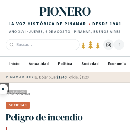
Saltar al contenido
PIONERO
LA VOZ HISTÓRICA DE PINAMAR
DESDE 1981
AÑO
XLVI
·
JUEVES, 6 DE AGOSTO
· PINAMAR, BUENOS AIRES
f
Inicio
Actualidad
Política
Sociedad
Economía
PINAMAR HOY
·
💵 Dólar blue
$
1540
· oficial $
1520
×
PUBLICIDAD
Inicio
›
Sociedad
SOCIEDAD
Peligro de incendio