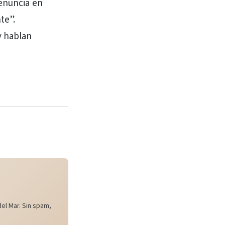
denuncia en
te”.
y hablan
el Mar. Sin spam,