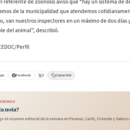
el referente de zoonosis avisó que “hay un sistema de 
clamos de la municipalidad que atendemos cotidianamen
o, van nuestros inspectores en un máximo de dos días 
le del animal”, describió.
 CEDOC/Perfil
App
Facebook
X
Copiar link
 DOMINGO
ta nota?
o el resumen editorial de la semana en Pinamar, Cariló, Ostende y Valeria d