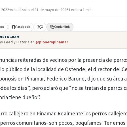
e 2022
·
Actualizado el
31 de mayo de 2026
·
Lectura 1 min
App
Facebook
X
Copiar link
 INSTAGRAM
o Feed y Historia en
@pioneropinamar
nuncias reiteradas de vecinos por la presencia de perro
io público de la localidad de Ostende, el director del C
oonosis en Pinamar, Federico Barone, dijo que su área a
os los días”, pero aclaró que “no se tratan de perros ca
oría tiene dueño”.
rro callejero en Pinamar. Realmente los perros callejero
perros comunitarios- son pocos, poquísimos. Tenemos