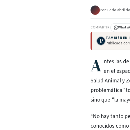
Por
·
12 de abril d
COMPARTIR
Whats
TAMBIÉN EN
Publicada com
A
ntes las de
en el espac
Salud Animal y Z
problemática “tod
sino que “la may
“No hay tanto pe
conocidos como 