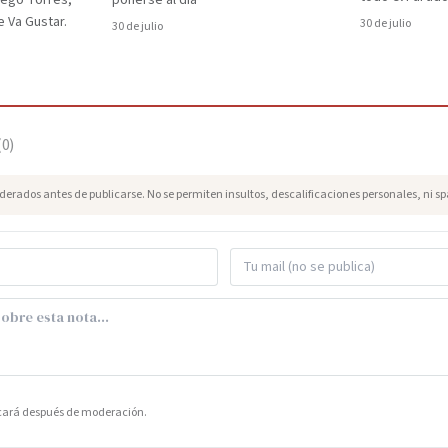
iego Torres,
ponerse al día
 Va Gustar.
30 de julio
30 de julio
(
0
)
erados antes de publicarse. No se permiten insultos, descalificaciones personales, ni s
icará después de moderación.