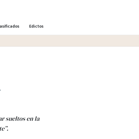
asificados
Edictos
a
r sueltos en la
te”.