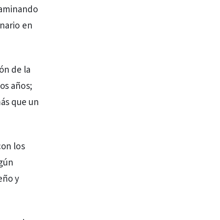
 caminando
inario en
ón de la
hos años;
más que un
con los
ngún
eño y