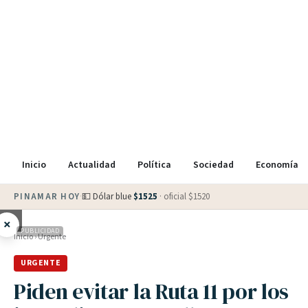
Inicio
Actualidad
Política
Sociedad
Economía
PINAMAR HOY
·
💵 Dólar blue
$
1525
· oficial $
1520
×
PUBLICIDAD
Inicio
›
Urgente
URGENTE
Piden evitar la Ruta 11 por los