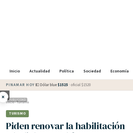
Inicio
Actualidad
Política
Sociedad
Economía
PINAMAR HOY
·
💵 Dólar blue
$
1525
· oficial $
1520
×
PUBLICIDAD
Inicio
›
Turismo
TURISMO
Piden renovar la habilitación