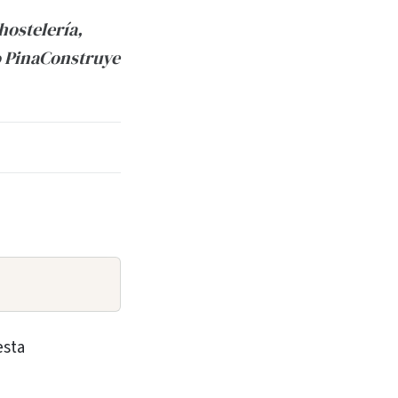
hostelería,
o PinaConstruye
esta