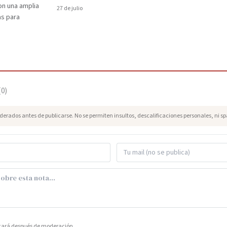
on una amplia
27 de julio
as para
(
0
)
erados antes de publicarse. No se permiten insultos, descalificaciones personales, ni s
icará después de moderación.