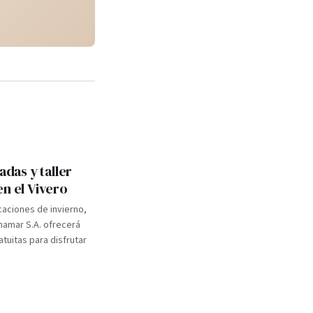
adas y taller
en el Vivero
caciones de invierno,
inamar S.A. ofrecerá
atuitas para disfrutar