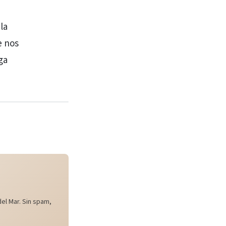
la
e nos
ga
el Mar. Sin spam,