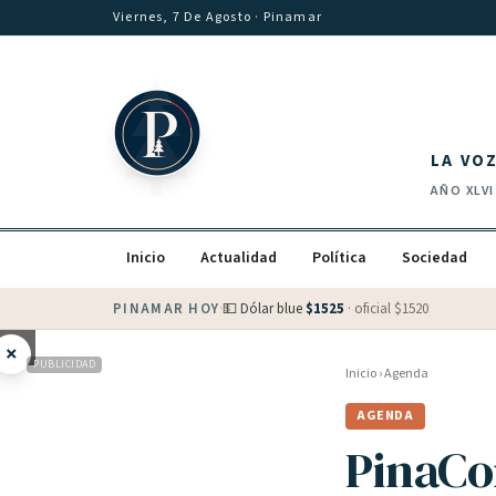
Saltar al contenido
Viernes, 7 De Agosto
· Pinamar
LA VO
AÑO
XLVI
Inicio
Actualidad
Política
Sociedad
PINAMAR HOY
·
💵 Dólar blue
$
1525
· oficial $
1520
×
PUBLICIDAD
Inicio
›
Agenda
AGENDA
PinaCo