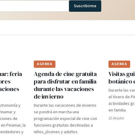
Suscribirme
AGENDA
AGENDA
r: feria
Agenda de cine gratuita
Visitas gui
ores
para disfrutar en familia
botánico 
caciones
durante las vacaciones
Durante las va
de invierno
el Vivero de P
actividades gr
stronomía y
Durante las vacaciones de invierno
en familia.
Pinamar y
se pondrá en marcha una
aciones de
programación especial de cine con
22 de julio
 en Pinamar, la
funciones gratuitas destinadas a
prendedores y
niños, jóvenes y adultos.