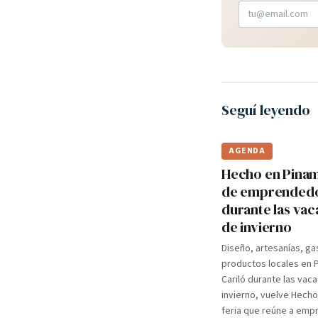
Seguí leyendo
AGENDA
Hecho en Pinama
de emprended
durante las va
de invierno
Diseño, artesanías, ga
productos locales en 
Cariló durante las vac
invierno, vuelve Hecho
feria que reúne a em