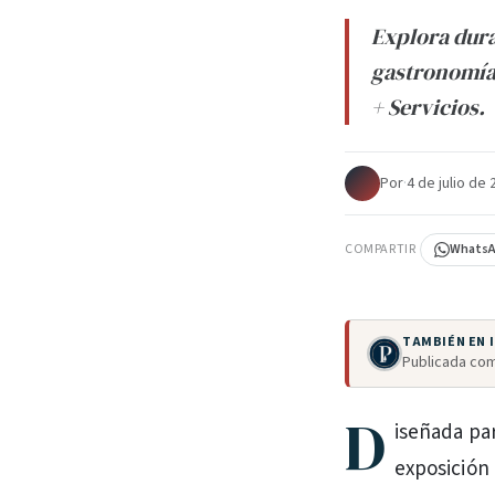
Explora dura
gastronomía,
+ Servicios.
Por
·
4 de julio de
COMPARTIR
Whats
TAMBIÉN EN
Publicada com
D
iseñada par
exposición