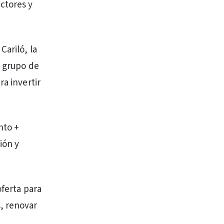
ctores y
Cariló, la
o grupo de
ra invertir
nto +
ión y
oferta para
, renovar