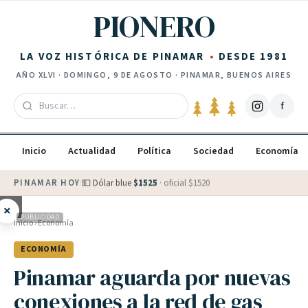
Saltar al contenido
PIONERO
LA VOZ HISTÓRICA DE PINAMAR
DESDE 1981
AÑO
XLVI
·
DOMINGO, 9 DE AGOSTO
· PINAMAR, BUENOS AIRES
f
Inicio
Actualidad
Política
Sociedad
Economía
PINAMAR HOY
·
💵 Dólar blue
$
1525
· oficial $
1520
×
PUBLICIDAD
Inicio
›
Economía
ECONOMÍA
Pinamar aguarda por nuevas
conexiones a la red de gas