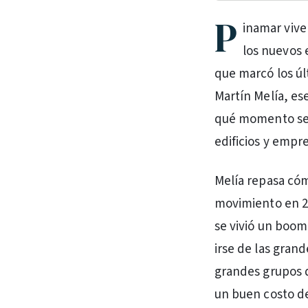
P
inamar vive
los nuevos 
que marcó los úl
Martín Melía, es
qué momento se v
edificios y empr
Melía repasa có
movimiento en 20
se vivió un boom
irse de las gran
grandes grupos 
un buen costo de