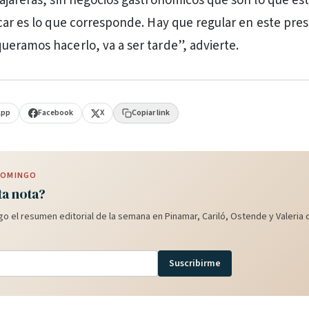
ajareras, sin negocios gastronómicos que son lo que est
car es lo que corresponde. Hay que regular en este pre
eramos hacerlo, va a ser tarde”, advierte.
App
Facebook
X
Copiar link
 DOMINGO
ta nota?
o el resumen editorial de la semana en Pinamar, Cariló, Ostende y Valeria d
Suscribirme