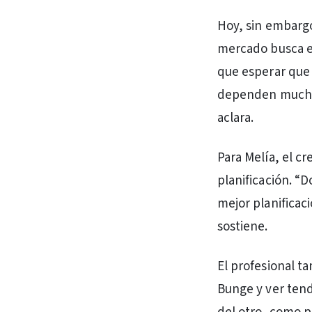
Hoy, sin embargo
mercado busca eq
que esperar que 
dependen mucho 
aclara.
Para Melía, el 
planificación. “
mejor planificac
sostiene.
El profesional t
Bunge y ver tend