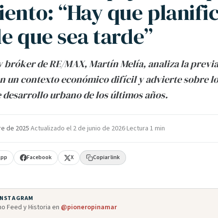
iento: “Hay que planifi
de que sea tarde”
y bróker de RE/MAX, Martín Melía, analiza la previa
 un contexto económico difícil y advierte sobre lo
te desarrollo urbano de los últimos años.
re de 2025
·
Actualizado el
2 de junio de 2026
·
Lectura 1 min
App
Facebook
X
Copiar link
 INSTAGRAM
o Feed y Historia en
@pioneropinamar