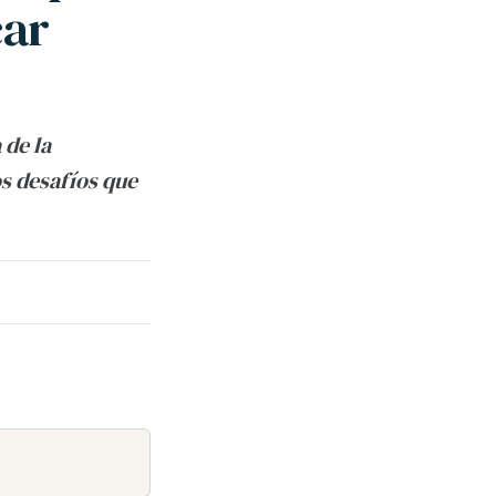
car
 de la
s desafíos que