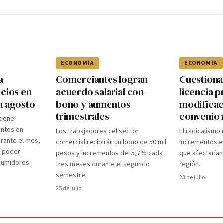
ECONOMÍA
ECONOMÍA
a
Comerciantes logran
Cuestiona
icios en
acuerdo salarial con
licencia p
a agosto
bono y aumentos
modificac
trimestrales
convenio 
ntiene
ntos en
Los trabajadores del sector
El radicalismo
rante el mes,
comercial recibirán un bono de 50 mil
incrementos e
l poder
pesos y incrementos del 5,7% cada
que afectarían
nsumidores.
tres meses durante el segundo
región.
semestre.
23 de julio
25 de julio