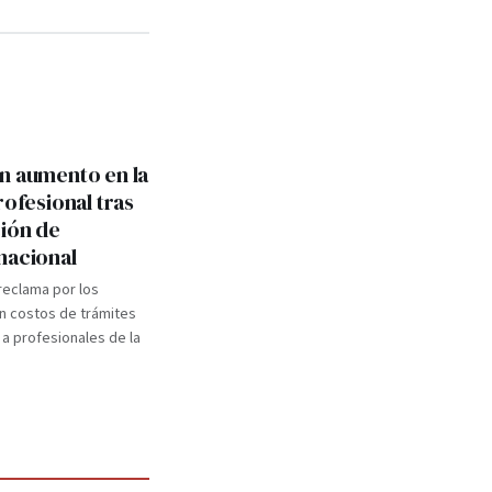
n aumento en la
rofesional tras
ión de
nacional
 reclama por los
n costos de trámites
 a profesionales de la