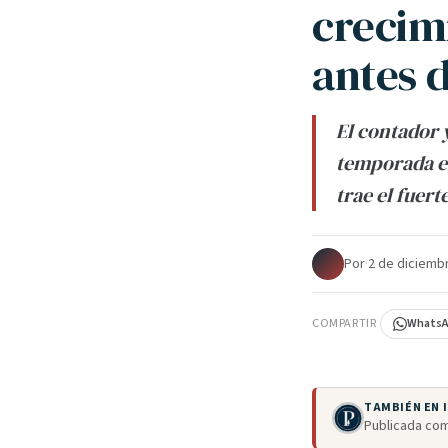
crecim
antes 
El contador 
temporada en
trae el fuer
Por
·
2 de diciemb
COMPARTIR
Whats
TAMBIÉN EN
Publicada com