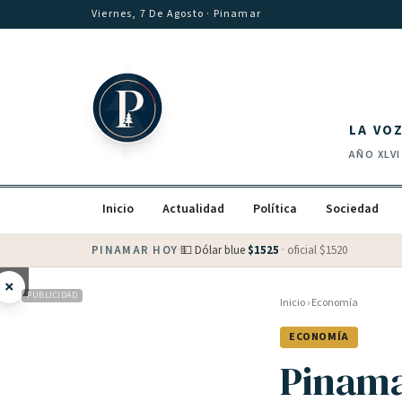
Saltar al contenido
Viernes, 7 De Agosto
· Pinamar
LA VO
AÑO
XLVI
Inicio
Actualidad
Política
Sociedad
PINAMAR HOY
·
💵 Dólar blue
$
1525
· oficial $
1520
×
PUBLICIDAD
Inicio
›
Economía
ECONOMÍA
Pinama