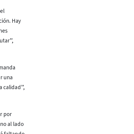
el
ción. Hay
ones
utar”,
emanda
r una
a calidad”,
r por
no al lado