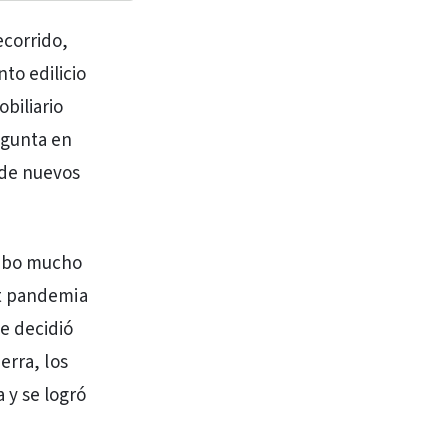
ecorrido,
to edilicio
biliario
egunta en
 de nuevos
Hubo mucho
st pandemia
e decidió
erra, los
y se logró