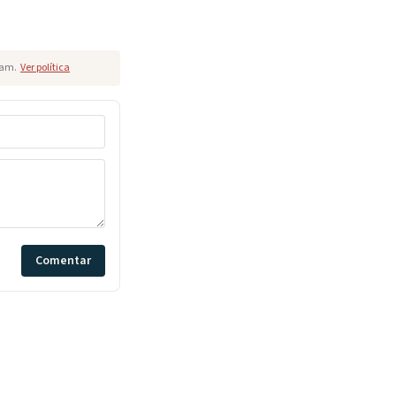
pam.
Ver política
Comentar