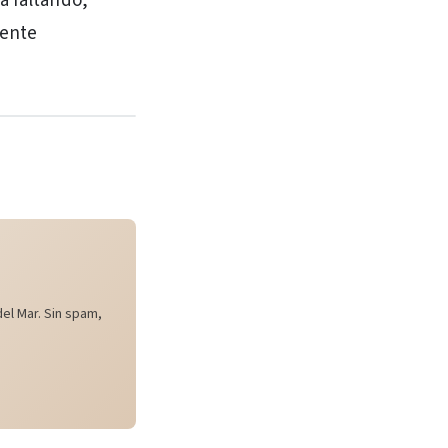
á faltando,
sente
el Mar. Sin spam,