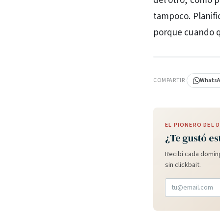
del otro, como p
tampoco. Planifi
porque cuando qu
PUBLICIDAD
COMPARTIR
Whats
EL PIONERO DEL
¿Te gustó es
Recibí cada doming
sin clickbait.