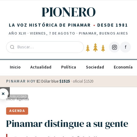
Saltar al contenido
PIONERO
LA VOZ HISTÓRICA DE PINAMAR
DESDE 1981
AÑO
XLVI
·
VIERNES, 7 DE AGOSTO
· PINAMAR, BUENOS AIRES
f
Inicio
Actualidad
Política
Sociedad
Economía
PINAMAR HOY
·
💵 Dólar blue
$
1525
· oficial $
1520
×
PUBLICIDAD
Inicio
›
Agenda
AGENDA
Pinamar distingue a su gente