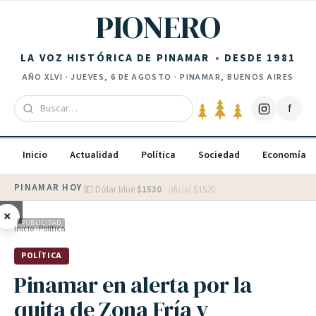
Saltar al contenido
PIONERO
LA VOZ HISTÓRICA DE PINAMAR
DESDE 1981
AÑO
XLVI
·
JUEVES, 6 DE AGOSTO
· PINAMAR, BUENOS AIRES
f
Inicio
Actualidad
Política
Sociedad
Economía
PINAMAR HOY
·
💵 Dólar blue
$
1530
· oficial $
1520
×
PUBLICIDAD
Inicio
›
Política
POLÍTICA
Pinamar en alerta por la
quita de Zona Fría y