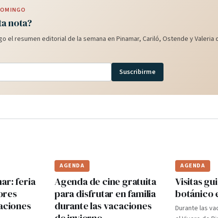
 DOMINGO
ta nota?
o el resumen editorial de la semana en Pinamar, Cariló, Ostende y Valeria d
Suscribirme
AGENDA
AGENDA
r: feria
Agenda de cine gratuita
Visitas gui
ores
para disfrutar en familia
botánico 
caciones
durante las vacaciones
Durante las va