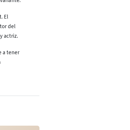
variante.
. El
tor del
 actriz.
e a tener
a