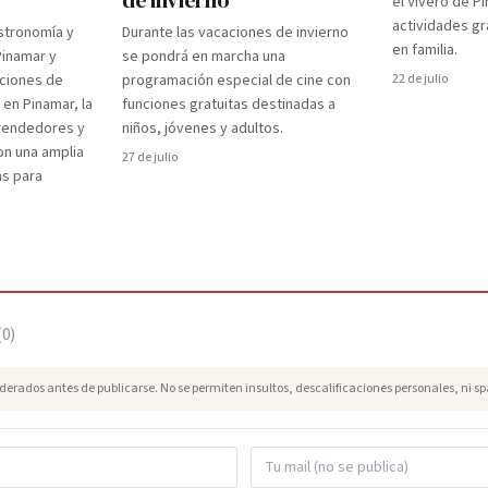
de invierno
el Vivero de P
actividades gr
stronomía y
Durante las vacaciones de invierno
en familia.
Pinamar y
se pondrá en marcha una
aciones de
programación especial de cine con
22 de julio
 en Pinamar, la
funciones gratuitas destinadas a
prendedores y
niños, jóvenes y adultos.
on una amplia
27 de julio
as para
(
0
)
erados antes de publicarse. No se permiten insultos, descalificaciones personales, ni s