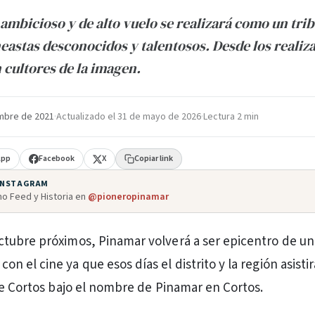
ambicioso y de alto vuelo se realizará como un trib
neastas desconocidos y talentosos. Desde los realiz
n cultores de la imagen.
mbre de 2021
·
Actualizado el
31 de mayo de 2026
·
Lectura 2 min
App
Facebook
X
Copiar link
 INSTAGRAM
o Feed y Historia en
@pioneropinamar
 octubre próximos, Pinamar volverá a ser epicentro de un
con el cine ya que esos días el distrito y la región asistir
de Cortos bajo el nombre de Pinamar en Cortos.