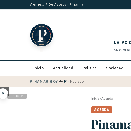
Saltar al contenido
Viernes, 7 De Agosto
· Pinamar
LA VO
AÑO
XLVI
Inicio
Actualidad
Política
Sociedad
PINAMAR HOY
·
💵 Dólar blue
$
1530
· oficial $
1520
×
PUBLICIDAD
Inicio
›
Agenda
AGENDA
Pinama