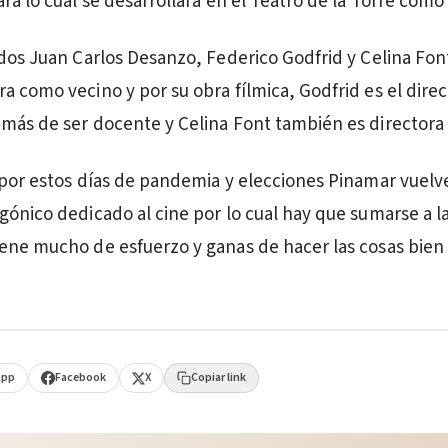
ra lo cual se desarrollará en el Teatro de la Torre como 
ados Juan Carlos Desanzo, Federico Godfrid y Celina Font
a como vecino y por su obra fílmica, Godfrid es el direc
más de ser docente y Celina Font también es directora y
 por estos días de pandemia y elecciones Pinamar vuelv
gónico dedicado al cine por lo cual hay que sumarse a l
ene mucho de esfuerzo y ganas de hacer las cosas bien
App
Facebook
X
Copiar link