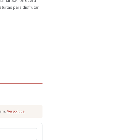
inamar S.A. ofrecerá
atuitas para disfrutar
pam.
Ver política