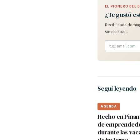
EL PIONERO DEL
¿Te gustó es
Recibí cada doming
sin clickbait.
Seguí leyendo
AGENDA
Hecho en Pinama
de emprended
durante las va