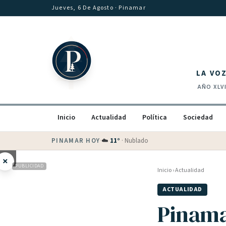
Saltar al contenido
Jueves, 6 De Agosto
· Pinamar
LA VO
AÑO
XLV
Inicio
Actualidad
Política
Sociedad
PINAMAR HOY
·
💵 Dólar blue
$
1540
· oficial $
1520
×
PUBLICIDAD
Inicio
›
Actualidad
ACTUALIDAD
Pinamar