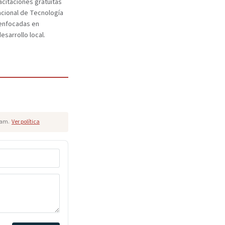
citaciones gratuitas
Nacional de Tecnología
enfocadas en
esarrollo local.
pam.
Ver política