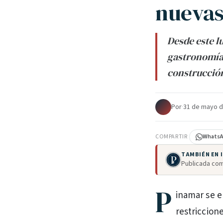
nuevas
Desde este lu
gastronomía 
construcción
Por
·
31 de mayo d
COMPARTIR
Whats
TAMBIÉN EN
Publicada com
P
inamar se e
restriccion