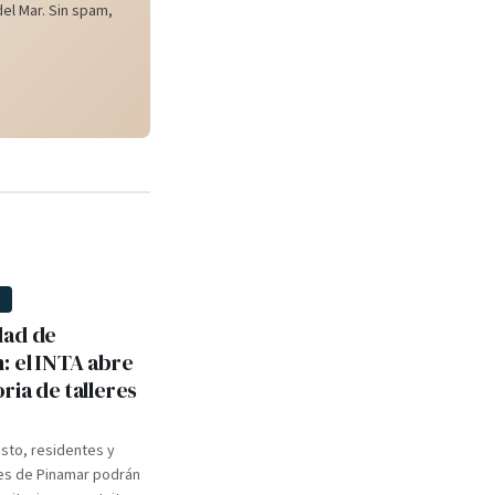
el Mar. Sin spam,
D
dad de
: el INTA abre
ria de talleres
osto, residentes y
s de Pinamar podrán