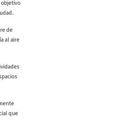
 objetivo
iudad.
rre de
a al aire
ividades
espacios
amente
cial que