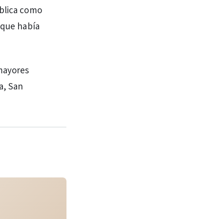
ública como
 que había
 mayores
a, San