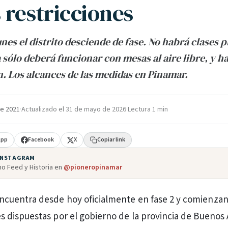
 restricciones
nes el distrito desciende de fase. No habrá clases p
sólo deberá funcionar con mesas al aire libre, y ha
. Los alcances de las medidas en Pinamar.
e 2021
·
Actualizado el
31 de mayo de 2026
·
Lectura 1 min
App
Facebook
X
Copiar link
 INSTAGRAM
o Feed y Historia en
@pioneropinamar
ncuentra desde hoy oficialmente en fase 2 y comienzan 
es dispuestas por el gobierno de la provincia de Buenos A