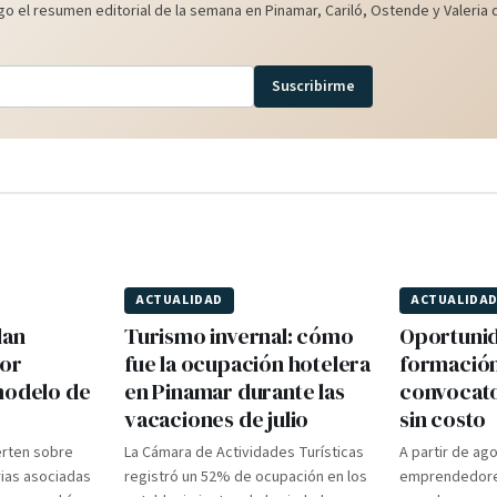
o el resumen editorial de la semana en Pinamar, Cariló, Ostende y Valeria d
Suscribirme
ACTUALIDAD
ACTUALIDA
lan
Turismo invernal: cómo
Oportuni
por
fue la ocupación hotelera
formación
modelo de
en Pinamar durante las
convocato
vacaciones de julio
sin costo
erten sobre
La Cámara de Actividades Turísticas
A partir de ag
rias asociadas
registró un 52% de ocupación en los
emprendedore