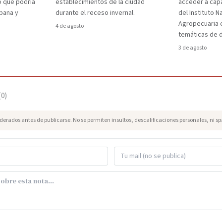
o que podría
establecimientos de la ciudad
acceder a capa
rbana y
durante el receso invernal.
del Instituto 
Agropecuaria 
4 de agosto
temáticas de d
3 de agosto
(
0
)
erados antes de publicarse. No se permiten insultos, descalificaciones personales, ni s