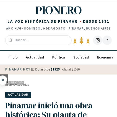
Saltar al contenido
PIONERO
LA VOZ HISTÓRICA DE PINAMAR
DESDE 1981
AÑO
XLVI
·
DOMINGO, 9 DE AGOSTO
· PINAMAR, BUENOS AIRES
f
Inicio
Actualidad
Política
Sociedad
Economía
PINAMAR HOY
·
💵 Dólar blue
$
1525
· oficial $
1520
×
PUBLICIDAD
Inicio
›
Actualidad
ACTUALIDAD
Pinamar inició una obra
histórica: Su planta de