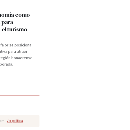
onomía como
a para
 el turismo
lfajor se posiciona
ativa para atraer
a región bonaerense
mporada.
pam.
Ver política