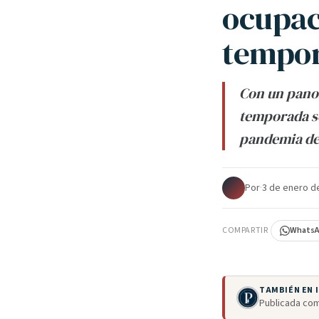
ocupaci
tempo
Con un panor
temporada se
pandemia de
Por
·
3 de enero d
COMPARTIR
Whats
TAMBIÉN EN
Publicada com