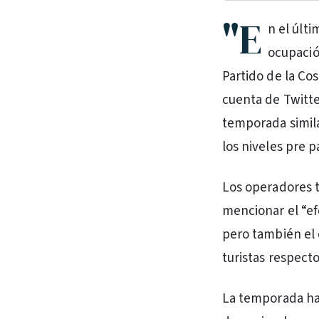
"E
n el últ
ocupació
Partido de la Co
cuenta de Twitte
temporada simila
los niveles pre 
Los operadores t
mencionar el “ef
pero también el 
turistas respect
La temporada ha