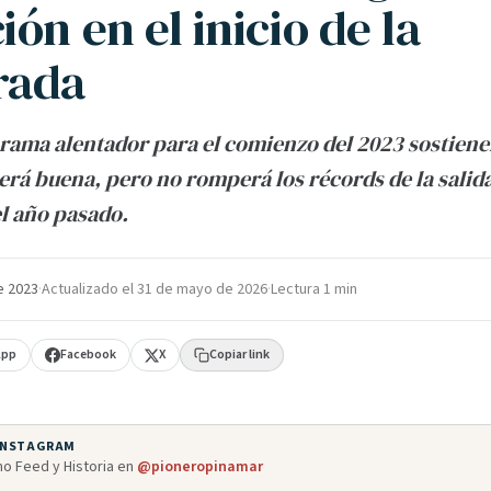
ón en el inicio de la
rada
ama alentador para el comienzo del 2023 sostiene
rá buena, pero no romperá los récords de la salida
l año pasado.
e 2023
·
Actualizado el
31 de mayo de 2026
·
Lectura 1 min
App
Facebook
X
Copiar link
 INSTAGRAM
o Feed y Historia en
@pioneropinamar