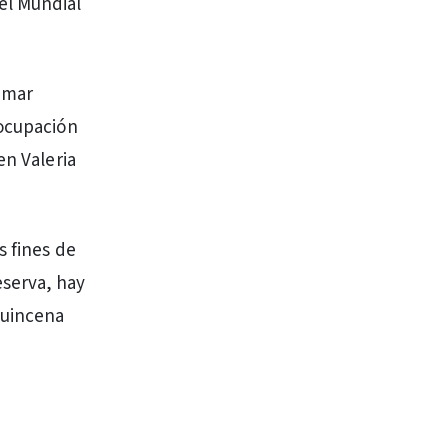
el Mundial
amar
 ocupación
en Valeria
s fines de
serva, hay
quincena