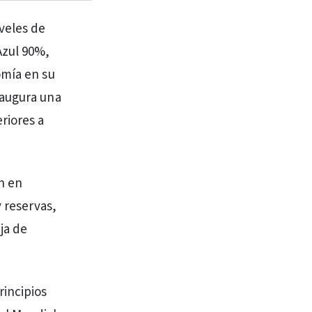
iveles de
Azul 90%,
omía en su
 augura una
riores a
n en
y reservas,
ja de
incipios