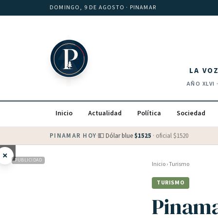
Saltar al contenido
DOMINGO, 9 DE AGOSTO
· PINAMAR
LA VO
AÑO
XLVI
Inicio
Actualidad
Política
Sociedad
PINAMAR HOY
·
💵 Dólar blue
$
1525
· oficial $
1520
×
PUBLICIDAD
Inicio
›
Turismo
TURISMO
Pinama