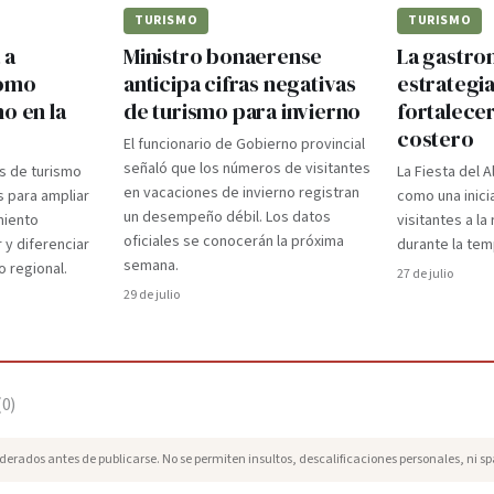
TURISMO
TURISMO
 a
Ministro bonaerense
La gastr
como
anticipa cifras negativas
estrategi
o en la
de turismo para invierno
fortalecer
costero
El funcionario de Gobierno provincial
señaló que los números de visitantes
s de turismo
La Fiesta del A
en vacaciones de invierno registran
s para ampliar
como una inici
un desempeño débil. Los datos
miento
visitantes a l
oficiales se conocerán la próxima
 y diferenciar
durante la te
semana.
o regional.
27 de julio
29 de julio
(
0
)
erados antes de publicarse. No se permiten insultos, descalificaciones personales, ni s