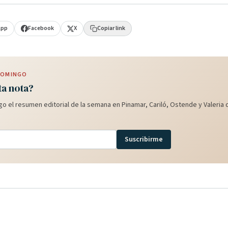
App
Facebook
X
Copiar link
 DOMINGO
ta nota?
o el resumen editorial de la semana en Pinamar, Cariló, Ostende y Valeria d
Suscribirme