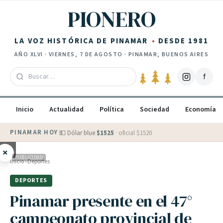
Saltar al contenido
PIONERO
LA VOZ HISTÓRICA DE PINAMAR
DESDE 1981
AÑO
XLVI
·
VIERNES, 7 DE AGOSTO
· PINAMAR, BUENOS AIRES
f
Inicio
Actualidad
Política
Sociedad
Economía
PINAMAR HOY
·
💵 Dólar blue
$
1525
· oficial $
1520
×
PUBLICIDAD
Inicio
›
Deportes
DEPORTES
Pinamar presente en el 47°
campeonato provincial de