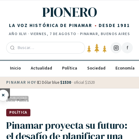
Saltar al contenido
PIONERO
LA VOZ HISTÓRICA DE PINAMAR
DESDE 1981
AÑO
XLVI
·
VIERNES, 7 DE AGOSTO
· PINAMAR, BUENOS AIRES
f
Inicio
Actualidad
Política
Sociedad
Economía
PINAMAR HOY
·
💵 Dólar blue
$
1530
· oficial $
1520
×
PUBLICIDAD
Inicio
›
Política
POLÍTICA
Pinamar proyecta su futuro:
el desafío de planificar una