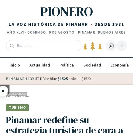
Saltar al contenido
PIONERO
LA VOZ HISTÓRICA DE PINAMAR
DESDE 1981
AÑO
XLVI
·
DOMINGO, 9 DE AGOSTO
· PINAMAR, BUENOS AIRES
f
Inicio
Actualidad
Política
Sociedad
Economía
PINAMAR HOY
·
💵 Dólar blue
$
1525
· oficial $
1520
×
PUBLICIDAD
Inicio
›
Turismo
TURISMO
Pinamar redefine su
estrategia turística de cara a