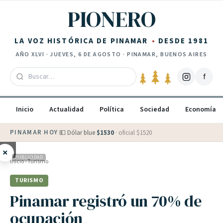
Saltar al contenido
PIONERO
LA VOZ HISTÓRICA DE PINAMAR
DESDE 1981
AÑO
XLVI
·
JUEVES, 6 DE AGOSTO
· PINAMAR, BUENOS AIRES
f
Inicio
Actualidad
Política
Sociedad
Economía
PINAMAR HOY
·
💵 Dólar blue
$
1530
· oficial $
1520
×
PUBLICIDAD
Inicio
›
Turismo
TURISMO
Pinamar registró un 70% de
ocupación