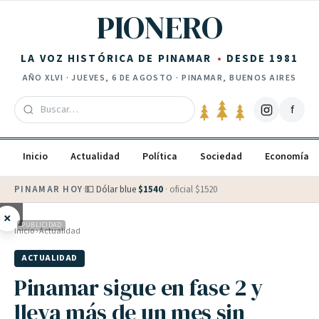
Saltar al contenido
PIONERO
LA VOZ HISTÓRICA DE PINAMAR
DESDE 1981
AÑO
XLVI
·
JUEVES, 6 DE AGOSTO
· PINAMAR, BUENOS AIRES
f
Inicio
Actualidad
Política
Sociedad
Economía
PINAMAR HOY
·
💵 Dólar blue
$
1540
· oficial $
1520
×
PUBLICIDAD
Inicio
›
Actualidad
ACTUALIDAD
Pinamar sigue en fase 2 y
lleva más de un mes sin