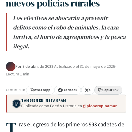
nuevos policías rurales
Los efectivos se abocarán a prevenir
delitos como el robo de animales, la caza
furtiva, el hurto de agroquímicos y la pesca
ilegal.
Por
·
8 de abril de 2022
·
Actualizado el
31 de mayo de 2026
·
Lectura 1 min
COMPARTIR
WhatsApp
Facebook
X
Copiar link
TAMBIÉN EN INSTAGRAM
Publicada como Feed y Historia en
@pioneropinamar
T
ras el egreso de los primeros 993 cadetes de