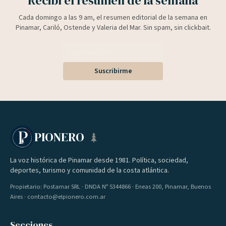
Recibí el resumen de la semana
Cada domingo a las 9 am, el resumen editorial de la semana en
Pinamar, Cariló, Ostende y Valeria del Mar. Sin spam, sin clickbait.
Suscribirme
PIONERO
La voz histórica de Pinamar desde 1981. Política, sociedad,
deportes, turismo y comunidad de la costa atlántica.
Propietario: Postamar SRL · DNDA Nº 5344866 · Eneas 200, Pinamar, Buenos
Aires · contacto@elpionero.com.ar
Secciones