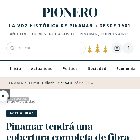
Saltar al contenido
PIONERO
LA VOZ HISTÓRICA DE PINAMAR
DESDE 1981
AÑO
XLVI
·
JUEVES, 6 DE AGOSTO
· PINAMAR, BUENOS AIRES
f
Inicio
Actualidad
Política
Sociedad
Economía
PINAMAR HOY
·
💵 Dólar blue
$
1540
· oficial $
1520
×
PUBLICIDAD
Inicio
›
Actualidad
ACTUALIDAD
Pinamar tendrá una
cobertura completa de fibra