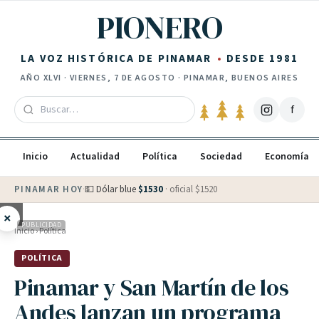
Saltar al contenido
PIONERO
LA VOZ HISTÓRICA DE PINAMAR
DESDE 1981
AÑO
XLVI
·
VIERNES, 7 DE AGOSTO
· PINAMAR, BUENOS AIRES
f
Inicio
Actualidad
Política
Sociedad
Economía
PINAMAR HOY
·
💵 Dólar blue
$
1530
· oficial $
1520
×
PUBLICIDAD
Inicio
›
Política
POLÍTICA
Pinamar y San Martín de los
Andes lanzan un programa