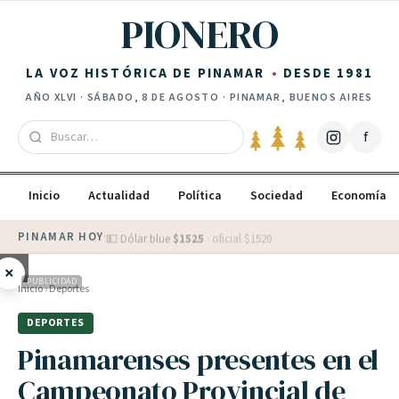
Saltar al contenido
PIONERO
LA VOZ HISTÓRICA DE PINAMAR
DESDE 1981
AÑO
XLVI
·
SÁBADO, 8 DE AGOSTO
· PINAMAR, BUENOS AIRES
f
Inicio
Actualidad
Política
Sociedad
Economía
PINAMAR HOY
·
💵 Dólar blue
$
1525
· oficial $
1520
×
PUBLICIDAD
Inicio
›
Deportes
DEPORTES
Pinamarenses presentes en el
Campeonato Provincial de