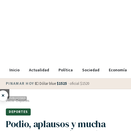
Inicio
Actualidad
Política
Sociedad
Economía
PINAMAR HOY
·
💵 Dólar blue
$
1525
· oficial $
1520
×
PUBLICIDAD
Inicio
›
Deportes
DEPORTES
Podio, aplausos y mucha