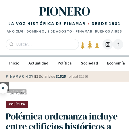
Saltar al contenido
PIONERO
LA VOZ HISTÓRICA DE PINAMAR
DESDE 1981
AÑO
XLVI
·
DOMINGO, 9 DE AGOSTO
· PINAMAR, BUENOS AIRES
f
Inicio
Actualidad
Política
Sociedad
Economía
PINAMAR HOY
·
💵 Dólar blue
$
1525
· oficial $
1520
×
PUBLICIDAD
Inicio
›
Política
POLÍTICA
Polémica ordenanza incluye
entre edificios históricos a