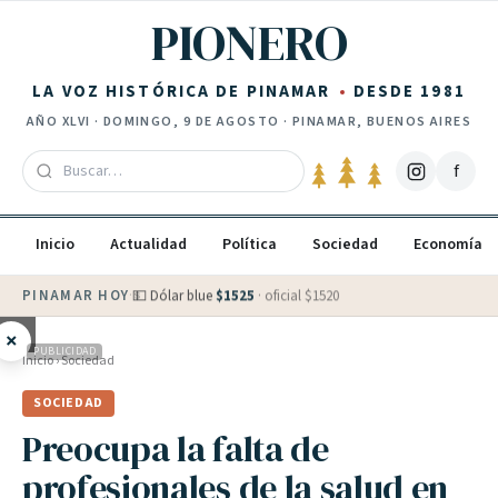
Saltar al contenido
PIONERO
LA VOZ HISTÓRICA DE PINAMAR
DESDE 1981
AÑO
XLVI
·
DOMINGO, 9 DE AGOSTO
· PINAMAR, BUENOS AIRES
f
Inicio
Actualidad
Política
Sociedad
Economía
PINAMAR HOY
·
💵 Dólar blue
$
1525
· oficial $
1520
×
PUBLICIDAD
Inicio
›
Sociedad
SOCIEDAD
Preocupa la falta de
profesionales de la salud en