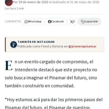
Por
·
29 de enero de 2025
·
Actualizado el
31 de mayo de 2026
·
Lectura 2 min
COMPARTIR
WhatsApp
Facebook
X
Copiar link
TAMBIÉN EN INSTAGRAM
Publicada como Feed y Historia en
@pioneropinamar
E
n un evento cargado de compromiso, el
Intendente destacó que este proyecto no
solo busca imaginar el Pinamar del futuro, sino
también construirlo en comunidad.
“Hoy estamos acá para dar los primeros pasos del
Pinamar del futuro, el Pinamar de nuestros