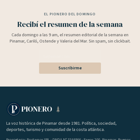
EL PIONERO DEL DOMINGO
Recibí el resumen de la semana
Cada domingo a las 9 am, el resumen editorial de la semana en
Pinamar, Cariló, Ostende y Valeria del Mar. Sin spam, sin clickbait.
Suscribirme
PIONERO
La voz histórica de Pinamar desde 1981. Política, sociedad,
deportes, turismo y comunidad de la costa atlántica.
Propietario: Postamar SRL · DNDA Nº 5344866 · Eneas 200, Pinamar, Buenos