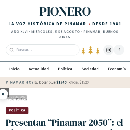
Saltar al contenido
PIONERO
LA VOZ HISTÓRICA DE PINAMAR
DESDE 1981
AÑO
XLVI
·
MIÉRCOLES, 5 DE AGOSTO
· PINAMAR, BUENOS
AIRES
f
Inicio
Actualidad
Política
Sociedad
Economía
PINAMAR HOY
·
💵 Dólar blue
$
1540
· oficial $
1520
×
PUBLICIDAD
Inicio
›
Política
POLÍTICA
Presentan “Pinamar 2050”: el