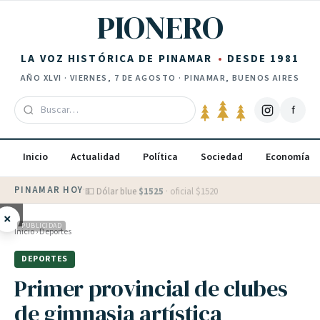
Saltar al contenido
PIONERO
LA VOZ HISTÓRICA DE PINAMAR
DESDE 1981
AÑO
XLVI
·
VIERNES, 7 DE AGOSTO
· PINAMAR, BUENOS AIRES
f
Inicio
Actualidad
Política
Sociedad
Economía
PINAMAR HOY
·
💵 Dólar blue
$
1525
· oficial $
1520
×
PUBLICIDAD
Inicio
›
Deportes
DEPORTES
Primer provincial de clubes
de gimnasia artística