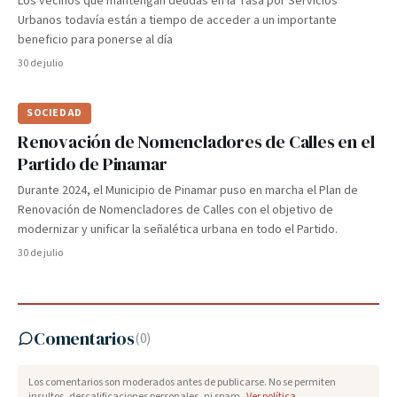
Los vecinos que mantengan deudas en la Tasa por Servicios
Urbanos todavía están a tiempo de acceder a un importante
beneficio para ponerse al día
30 de julio
SOCIEDAD
Renovación de Nomencladores de Calles en el
Partido de Pinamar
Durante 2024, el Municipio de Pinamar puso en marcha el Plan de
Renovación de Nomencladores de Calles con el objetivo de
modernizar y unificar la señalética urbana en todo el Partido.
30 de julio
Comentarios
(
0
)
Los comentarios son moderados antes de publicarse. No se permiten
insultos, descalificaciones personales, ni spam.
Ver política