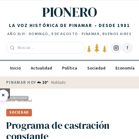
Saltar al contenido
PIONERO
LA VOZ HISTÓRICA DE PINAMAR
DESDE 1981
AÑO
XLVI
·
DOMINGO, 9 DE AGOSTO
· PINAMAR, BUENOS AIRES
f
Inicio
Actualidad
Política
Sociedad
Economía
PINAMAR HOY
·
☁️
10
°
·
Nublado
×
PUBLICIDAD
Inicio
›
Sociedad
SOCIEDAD
Programa de castración
constante