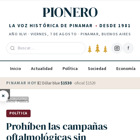
Saltar al contenido
PIONERO
LA VOZ HISTÓRICA DE PINAMAR
DESDE 1981
AÑO
XLVI
·
VIERNES, 7 DE AGOSTO
· PINAMAR, BUENOS AIRES
f
Inicio
Actualidad
Política
Sociedad
Economía
PINAMAR HOY
·
💵 Dólar blue
$
1530
· oficial $
1520
×
PUBLICIDAD
Inicio
›
Política
POLÍTICA
Prohíben las campañas
oftalmológicas sin