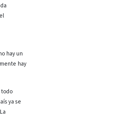
ada
el
no hay un
lemente hay
 todo
aís ya se
 La