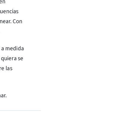
 en
cuencias
near. Con
.
a a medida
 quiera se
re las
ar.