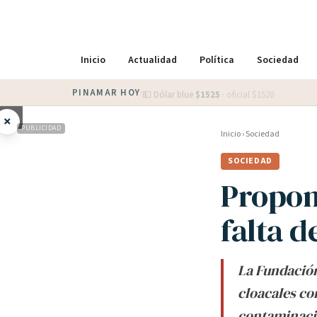
Inicio
Actualidad
Política
Sociedad
PINAMAR HOY
·
💵 Dólar blue
$
1525
· oficial $
1520
×
PUBLICIDAD
Inicio
›
Sociedad
SOCIEDAD
Propon
falta 
La Fundación
cloacales co
contaminació