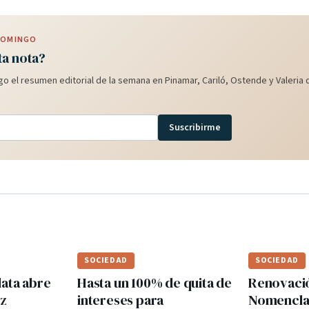
 DOMINGO
ta nota?
o el resumen editorial de la semana en Pinamar, Cariló, Ostende y Valeria d
Suscribirme
SOCIEDAD
SOCIEDAD
lata abre
Hasta un 100% de quita de
Renovaci
ez
intereses para
Nomenclad