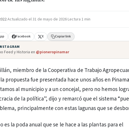
 2022
·
Actualizado el
31 de mayo de 2026
·
Lectura 1 min
App
Facebook
X
Copiar link
 INSTAGRAM
o Feed y Historia en
@pioneropinamar
illán, miembro de la Cooperativa de Trabajo Agropecuar
 la propuesta fue presentada hace unos años en Pinama
ntamos al municipio y a un concejal, pero no hemos log
racia de la política”, dijo y remarcó que el sistema “pu
oblema, principalmente con estas lagunas que se desbo
to es la poda anual que se le hace a las plantas para el