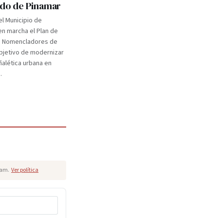
tido de Pinamar
el Municipio de
n marcha el Plan de
e Nomencladores de
objetivo de modernizar
eñalética urbana en
.
pam.
Ver política