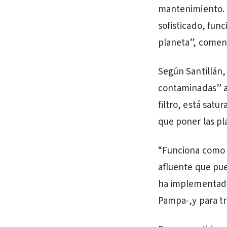
mantenimiento. E
sofisticado, fun
planeta”, comen
Según Santillán,
contaminadas” an
filtro, está sat
que poner las pla
“Funciona como u
afluente que pue
ha implementado 
Pampa-,y para tr