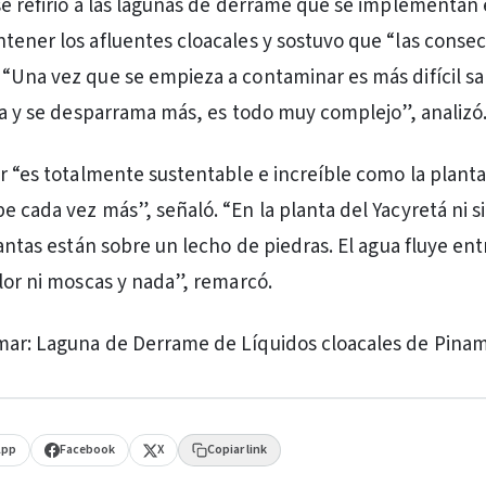
se refirió a las lagunas de derrame que se implementan
tener los afluentes cloacales y sostuvo que “las conse
“Una vez que se empieza a contaminar es más difícil sa
nda y se desparrama más, es todo muy complejo”, analizó
er “es totalmente sustentable e increíble como la plant
 cada vez más”, señaló. “En la planta del Yacyretá ni si
lantas están sobre un lecho de piedras. El agua fluye ent
olor ni moscas y nada”, remarcó.
mar: Laguna de Derrame de Líquidos cloacales de Pinam
App
Facebook
X
Copiar link