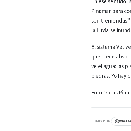
En ese sentido, 
Pinamar para con
son tremendas”. 
la lluvia se inu
El sistema Vetiv
que crece absorbe
ve el agua: las p
piedras. Yo hay 
Foto Obras Pina
PUBLICIDAD
COMPARTIR
Whats