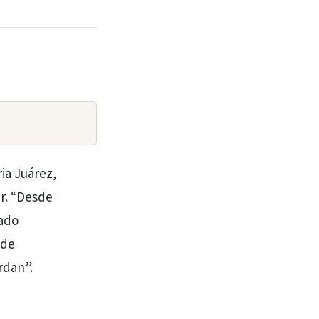
ia Juárez,
r. “Desde
rado
ede
rdan”.