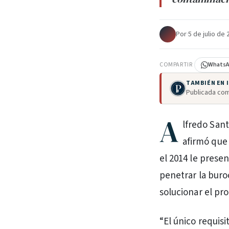
Por
·
5 de julio de
COMPARTIR
Whats
TAMBIÉN EN
Publicada com
A
lfredo Sant
afirmó que
el 2014 le prese
penetrar la buroc
solucionar el pr
“El único requisi