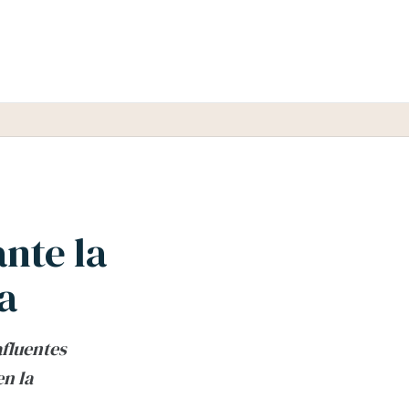
nte la
a
afluentes
n la