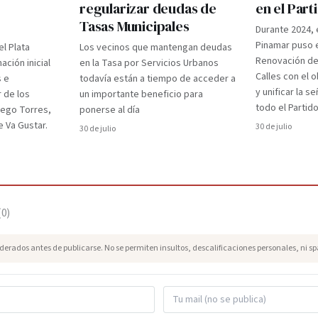
regularizar deudas de
en el Par
Tasas Municipales
Durante 2024, 
Pinamar puso e
el Plata
Los vecinos que mantengan deudas
Renovación d
ción inicial
en la Tasa por Servicios Urbanos
Calles con el 
s e
todavía están a tiempo de acceder a
y unificar la s
r de los
un importante beneficio para
todo el Partido
iego Torres,
ponerse al día
 Va Gustar.
30 de julio
30 de julio
(
0
)
erados antes de publicarse. No se permiten insultos, descalificaciones personales, ni s