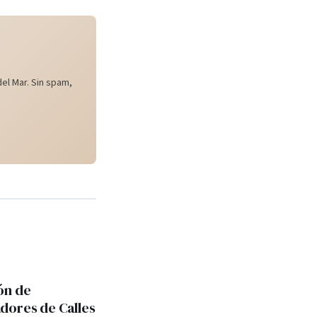
el Mar. Sin spam,
ón de
ores de Calles