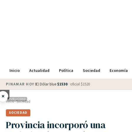
Inicio
Actualidad
Política
Sociedad
Economía
PINAMAR HOY
·
💵 Dólar blue
$
1530
· oficial $
1520
×
PUBLICIDAD
Inicio
›
Sociedad
SOCIEDAD
Provincia incorporó una