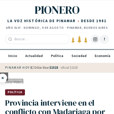
Saltar al contenido
PIONERO
LA VOZ HISTÓRICA DE PINAMAR
DESDE 1981
AÑO
XLVI
·
DOMINGO, 9 DE AGOSTO
· PINAMAR, BUENOS AIRES
f
Inicio
Actualidad
Política
Sociedad
Economía
PINAMAR HOY
·
💵 Dólar blue
$
1525
· oficial $
1520
×
PUBLICIDAD
Inicio
›
Política
POLÍTICA
Provincia interviene en el
conflicto con Madariaga por