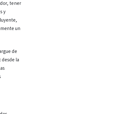
ador, tener
s y
cluyente,
damente un
argue de
: desde la
Las
s