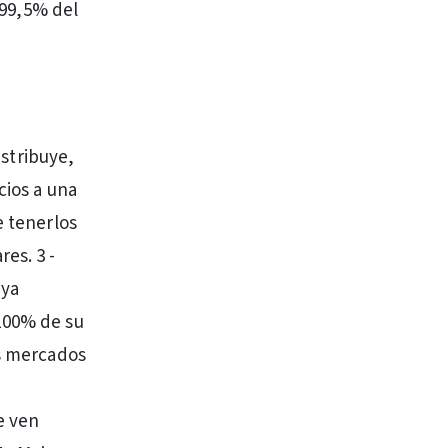
 99,5% del
istribuye,
cios a una
e tenerlos
es. 3 -
uya
 100% de su
os mercados
e ven