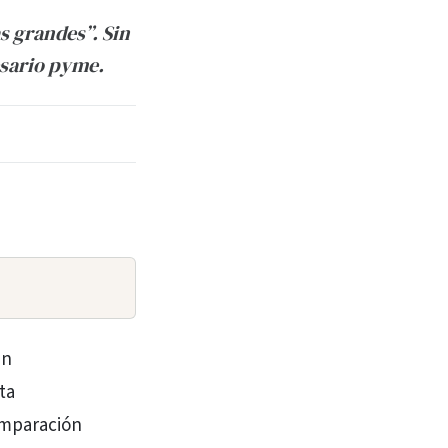
 grandes”. Sin
sario pyme.
en
ta
omparación