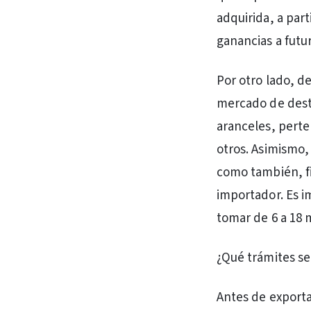
adquirida, a par
ganancias a futu
Por otro lado, d
mercado de desti
aranceles, perte
otros. Asimismo, 
como también, fi
importador. Es i
tomar de 6 a 18 
¿Qué trámites s
Antes de exportar