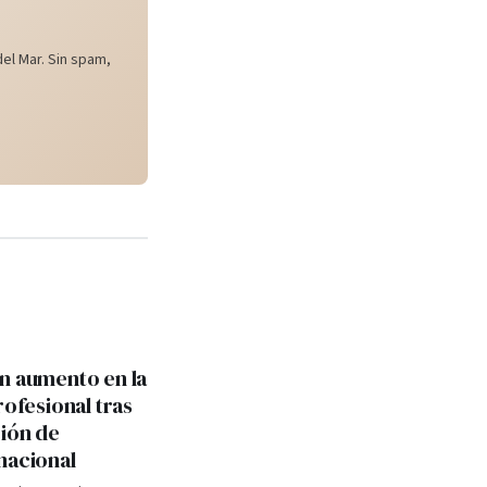
el Mar. Sin spam,
n aumento en la
rofesional tras
ión de
nacional