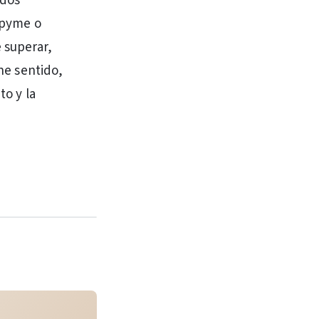
ados
o pyme o
 superar,
ene sentido,
to y la