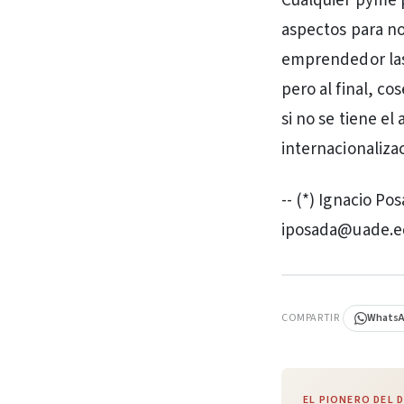
Cualquier pyme 
aspectos para no
emprendedor las 
pero al final, co
si no se tiene el
internacionalizac
-- (*) Ignacio Po
iposada@uade.e
PUBLICIDAD
COMPARTIR
Whats
EL PIONERO DEL