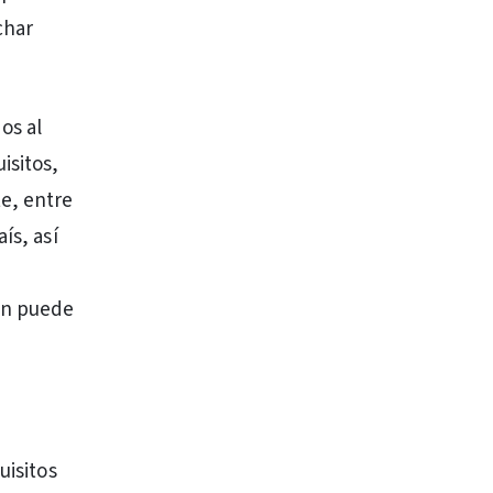
char
os al
isitos,
e, entre
ís, así
ón puede
uisitos