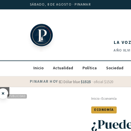
Saltar al contenido
SÁBADO, 8 DE AGOSTO
· PINAMAR
LA VO
AÑO
XLVI
Inicio
Actualidad
Política
Sociedad
PINAMAR HOY
·
💵 Dólar blue
$
1525
· oficial $
1520
×
PUBLICIDAD
Inicio
›
Economía
ECONOMÍA
¿Puede