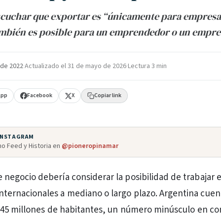
cuchar que exportar es “únicamente para empresas
mbién es posible para un emprendedor o un empre
 de 2022
·
Actualizado el
31 de mayo de 2026
·
Lectura 3 min
App
Facebook
X
Copiar link
 INSTAGRAM
o Feed y Historia en
@pioneropinamar
 negocio debería considerar la posibilidad de trabajar 
nternacionales a mediano o largo plazo. Argentina cuen
45 millones de habitantes, un número minúsculo en c