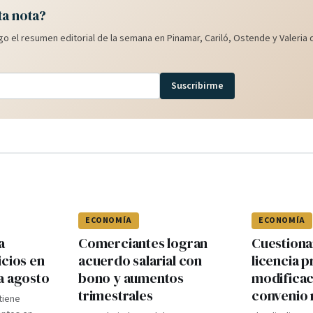
ta nota?
o el resumen editorial de la semana en Pinamar, Cariló, Ostende y Valeria d
Suscribirme
ECONOMÍA
ECONOMÍA
a
Comerciantes logran
Cuestiona
icios en
acuerdo salarial con
licencia p
a agosto
bono y aumentos
modificac
trimestrales
convenio 
ntiene