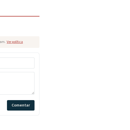
pam.
Ver política
Comentar