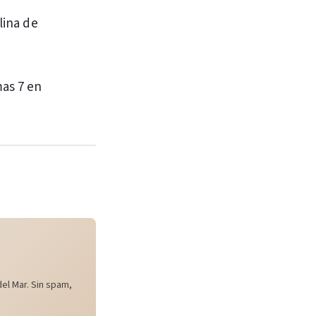
lina de
as 7 en
el Mar. Sin spam,