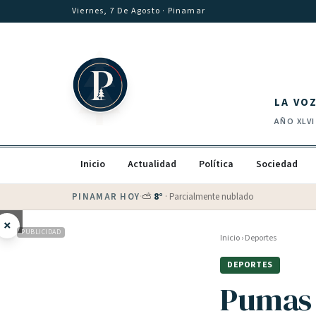
Saltar al contenido
Viernes, 7 De Agosto
· Pinamar
LA VO
AÑO
XLVI
Inicio
Actualidad
Política
Sociedad
PINAMAR HOY
·
⛅
8
°
·
Parcialmente nublado
×
PUBLICIDAD
Inicio
›
Deportes
DEPORTES
Pumas 