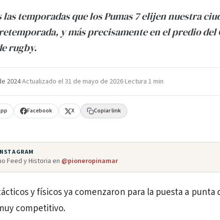
s las temporadas que los Pumas 7 elijen nuestra ciu
pretemporada, y más precisamente en el predio del
e rugby.
de 2024
·
Actualizado el
31 de mayo de 2026
·
Lectura 1 min
App
Facebook
X
Copiar link
 INSTAGRAM
o Feed y Historia en
@pioneropinamar
tácticos y físicos ya comenzaron para la puesta a punta
muy competitivo.