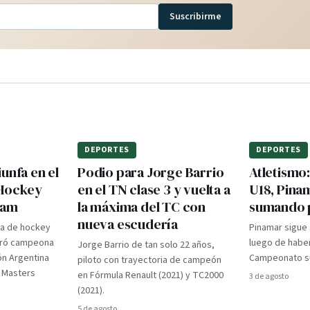
Suscribirme
DEPORTES
DEPORTES
unfa en el
Podio para Jorge Barrio
Atletismo
 Hockey
en el TN clase 3 y vuelta a
U18, Pina
dam
la máxima del TC con
sumando 
nueva escudería
ra de hockey
Pinamar sigue
gró campeona
luego de haber
Jorge Barrio de tan solo 22 años,
ón Argentina
Campeonato su
piloto con trayectoria de campeón
d Masters
en Fórmula Renault (2021) y TC2000
3 de agosto
(2021).
5 de agosto