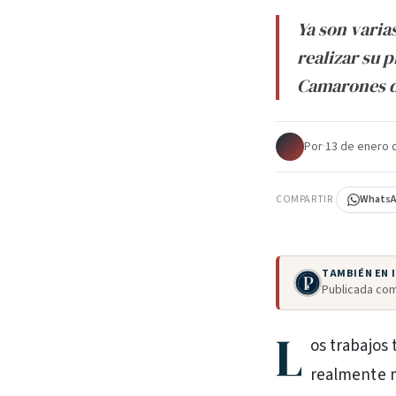
Ya son varia
realizar su 
Camarones d
Por
·
13 de enero 
COMPARTIR
Whats
TAMBIÉN EN
Publicada com
L
os trabajos 
realmente 