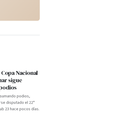
: Copa Nacional
mar sigue
podios
 sumando podios,
se disputado el 22°
b 23 hace pocos días.