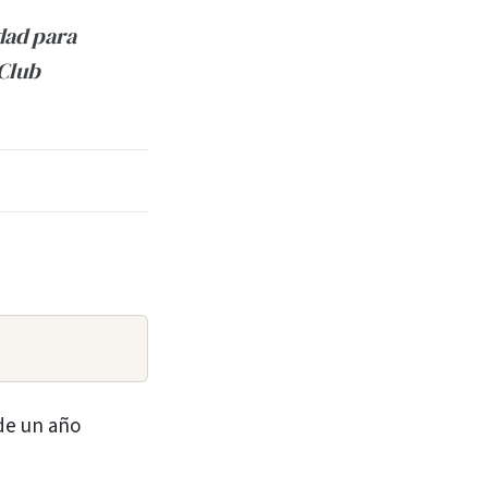
dad para
 Club
 de un año