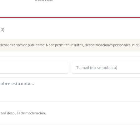
(
0
)
erados antes de publicarse. No se permiten insultos, descalificaciones personales, ni s
icará después de moderación.