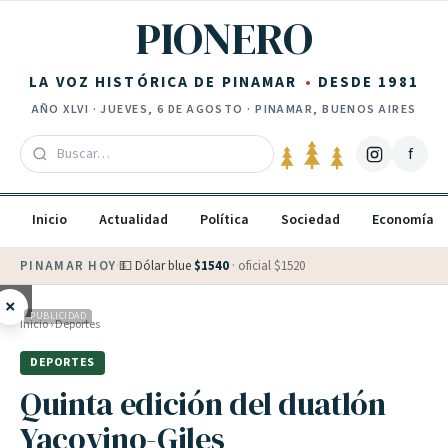
Saltar al contenido
PIONERO
LA VOZ HISTÓRICA DE PINAMAR
DESDE 1981
AÑO
XLVI
·
JUEVES, 6 DE AGOSTO
· PINAMAR, BUENOS AIRES
f
Inicio
Actualidad
Política
Sociedad
Economía
PINAMAR HOY
·
💵 Dólar blue
$
1540
· oficial $
1520
×
PUBLICIDAD
Inicio
›
Deportes
DEPORTES
Quinta edición del duatlón
Yacovino-Giles