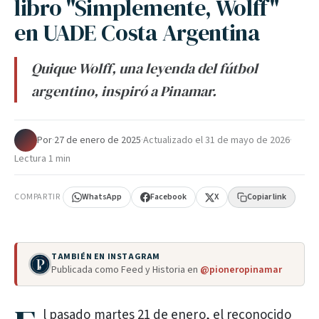
libro "Simplemente, Wolff"
en UADE Costa Argentina
Quique Wolff, una leyenda del fútbol
argentino, inspiró a Pinamar.
Por
·
27 de enero de 2025
·
Actualizado el
31 de mayo de 2026
·
Lectura 1 min
COMPARTIR
WhatsApp
Facebook
X
Copiar link
TAMBIÉN EN INSTAGRAM
Publicada como Feed y Historia en
@pioneropinamar
l pasado martes 21 de enero, el reconocido