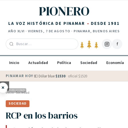
Saltar al contenido
PIONERO
LA VOZ HISTÓRICA DE PINAMAR
DESDE 1981
AÑO
XLVI
·
VIERNES, 7 DE AGOSTO
· PINAMAR, BUENOS AIRES
f
Inicio
Actualidad
Política
Sociedad
Economía
PINAMAR HOY
·
💵 Dólar blue
$
1530
· oficial $
1520
×
PUBLICIDAD
Inicio
›
Sociedad
SOCIEDAD
RCP en los barrios