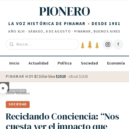
Saltar al contenido
PIONERO
LA VOZ HISTÓRICA DE PINAMAR
DESDE 1981
AÑO
XLVI
·
SÁBADO, 8 DE AGOSTO
· PINAMAR, BUENOS AIRES
f
Inicio
Actualidad
Política
Sociedad
Economía
PINAMAR HOY
·
💵 Dólar blue
$
1525
· oficial $
1520
×
PUBLICIDAD
Inicio
›
Sociedad
SOCIEDAD
Reciclando Conciencia: “Nos
cuesta ver el impacto que