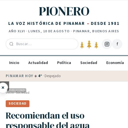
Saltar al contenido
PIONERO
LA VOZ HISTÓRICA DE PINAMAR
DESDE 1981
AÑO
XLVI
·
LUNES, 10 DE AGOSTO
· PINAMAR, BUENOS AIRES
f
Inicio
Actualidad
Política
Sociedad
Economía
PINAMAR HOY
·
☀️
4
°
·
Despejado
×
PUBLICIDAD
Inicio
›
Sociedad
SOCIEDAD
Recomiendan el uso
responsable del agua