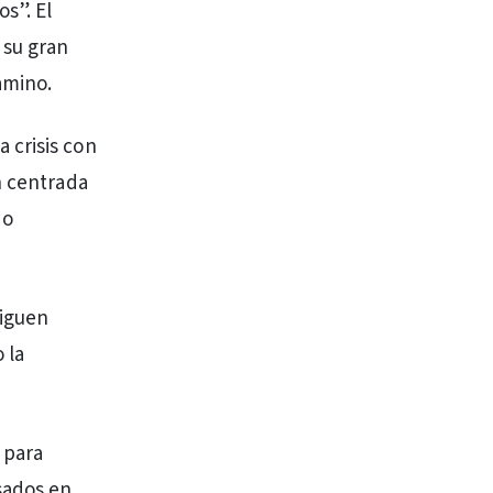
s”. El
 su gran
amino.
 crisis con
n centrada
do
siguen
 la
 para
sados en