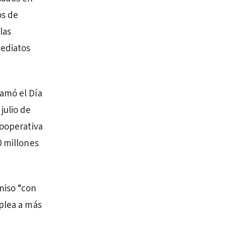
os de
las
mediatos
lamó el Día
julio de
Cooperativa
0 millones
miso “con
mplea a más