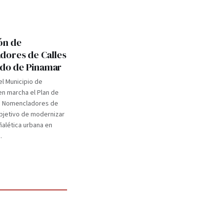
ón de
ores de Calles
tido de Pinamar
el Municipio de
n marcha el Plan de
e Nomencladores de
objetivo de modernizar
eñalética urbana en
.