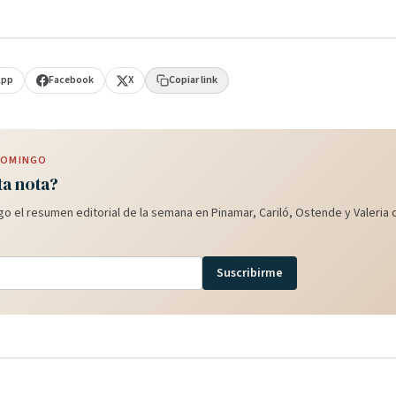
App
Facebook
X
Copiar link
 DOMINGO
ta nota?
o el resumen editorial de la semana en Pinamar, Cariló, Ostende y Valeria d
Suscribirme