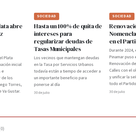
SOCIEDAD
SOCIEDAD
lata abre
Hasta un 100% de quita de
Renovaci
ez
intereses para
Nomenclad
regularizar deudas de
en el Par
Tasas Municipales
Durante 2024, 
Pinamar puso e
el Plata
Los vecinos que mantengan deudas
Renovación d
ción inicial
en la Tasa por Servicios Urbanos
Calles con el 
s e
todavía están a tiempo de acceder a
y unificar la s
r de los
un importante beneficio para
todo el Partido
iego Torres,
ponerse al día
 Va Gustar.
30 de julio
30 de julio
(
0
)