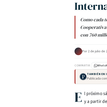
Intern
Como cada te
Cooperativa 
con 760 mill
Por
·
2 de julio de
COMPARTIR
Whats
TAMBIÉN EN
Publicada com
E
l próximo sá
y a partir d