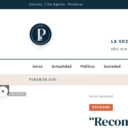
Saltar al contenido
Viernes, 7 De Agosto
· Pinamar
LA VO
AÑO
XLVI
Inicio
Actualidad
Política
Sociedad
PINAMAR HOY
·
💵 Dólar blue
$
1525
· oficial $
1520
×
PUBLICIDAD
Inicio
›
Sociedad
SOCIEDAD
“Recons