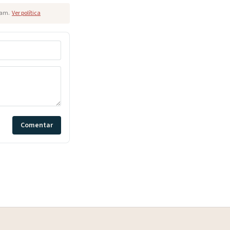
pam.
Ver política
Comentar