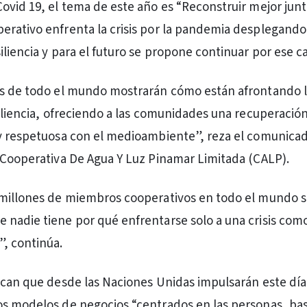
ovid 19, el tema de este año es “Reconstruir mejor junto
rativo enfrenta la crisis por la pandemia desplegando
iliencia y para el futuro se propone continuar por ese c
s de todo el mundo mostrarán cómo están afrontando la
siliencia, ofreciendo a las comunidades una recuperació
 y respetuosa con el medioambiente”, reza el comunica
 Cooperativa De Agua Y Luz Pinamar Limitada (CALP).
 millones de miembros cooperativos en todo el mundo 
nadie tiene por qué enfrentarse solo a una crisis como
, continúa.
acan que desde las Naciones Unidas impulsarán este día
os modelos de negocios “centrados en las personas, ba