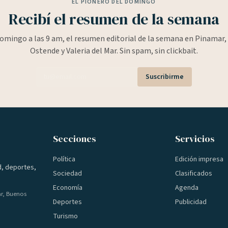
EL PIONERO DEL DOMINGO
Recibí el resumen de la semana
omingo a las 9 am, el resumen editorial de la semana en Pinamar, 
Ostende y Valeria del Mar. Sin spam, sin clickbait.
Suscribirme
Secciones
Servicios
Política
Edición impresa
d, deportes,
Sociedad
Clasificados
Economía
Agenda
ar, Buenos
Deportes
Publicidad
Turismo